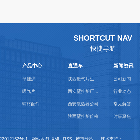
SHORTCUT NAV
快捷导航
产品中心
直通车
新闻资讯
壁挂炉
陕西暖气片生产厂家
公司新闻
暖气片
西安壁挂炉厂家直销
行业动态
辅材配件
西安散热器公司
常见解答
陕西壁挂炉价格
时事聚焦
22012162号-1
网站地图
XML
RSS
城市分站
技术支持：